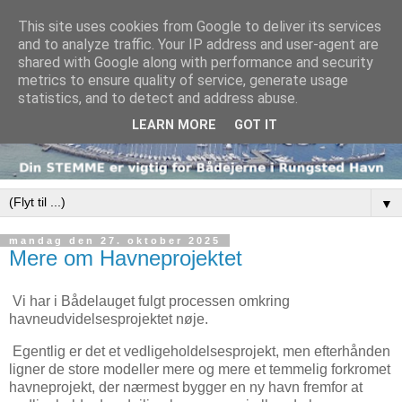
This site uses cookies from Google to deliver its services
and to analyze traffic. Your IP address and user-agent are
shared with Google along with performance and security
metrics to ensure quality of service, generate usage
statistics, and to detect and address abuse.
LEARN MORE
GOT IT
▼
mandag den 27. oktober 2025
Mere om Havneprojektet
Vi har i Bådelauget fulgt processen omkring
havneudvidelsesprojektet nøje.
Egentlig er det et vedligeholdelsesprojekt, men efterhånden
ligner de store modeller mere og mere et temmelig forkromet
havneprojekt, der nærmest bygger en ny havn fremfor at