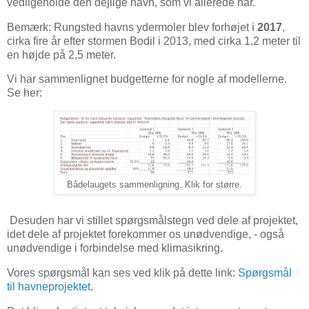
vedligeholde den dejlige havn, som vi allerede har.
Bemærk: Rungsted havns ydermoler blev forhøjet i
2017
,
cirka fire år efter stormen Bodil i 2013, med cirka 1,2 meter til
en højde på 2,5 meter.
Vi har sammenlignet budgetterne for nogle af modellerne.
Se her:
Bådelaugets sammenligning. Klik for større.
Desuden har vi stillet spørgsmålstegn ved dele af projektet,
idet dele af projektet forekommer os unødvendige, - også
unødvendige i forbindelse med klimasikring.
Vores spørgsmål kan ses ved klik på dette link:
Spørgsmål
til havneprojektet
.