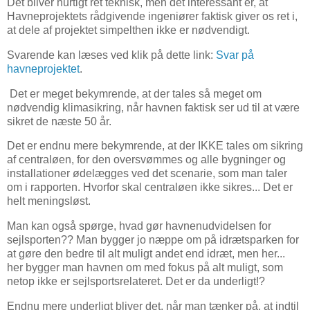
Det bliver hurtigt ret teknisk, men det interessant er, at
Havneprojektets rådgivende ingeniører faktisk giver os ret i,
at dele af projektet simpelthen ikke er nødvendigt.
Svarende kan læses ved klik på dette link:
Svar på
havneprojektet
.
Det er meget bekymrende, at der tales så meget om
nødvendig klimasikring, når havnen faktisk ser ud til at være
sikret de næste 50 år.
Det er endnu mere bekymrende, at der IKKE tales om sikring
af centraløen, for den oversvømmes og alle bygninger og
installationer ødelægges ved det scenarie, som man taler
om i rapporten. Hvorfor skal centraløen ikke sikres... Det er
helt meningsløst.
Man kan også spørge, hvad gør havnenudvidelsen for
sejlsporten?? Man bygger jo næppe om på idrætsparken for
at gøre den bedre til alt muligt andet end idræt, men her...
her bygger man havnen om med fokus på alt muligt, som
netop ikke er sejlsportsrelateret. Det er da underligt!?
Endnu mere underligt bliver det, når man tænker på, at indtil