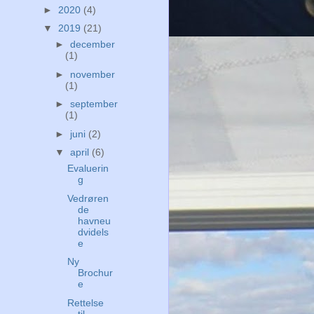
►
2020
(4)
▼
2019
(21)
►
december
(1)
►
november
(1)
►
september
(1)
►
juni
(2)
▼
april
(6)
Evaluerin
g
Vedrøren
de
havneu
dvidels
e
Ny
Brochur
e
Rettelse
til