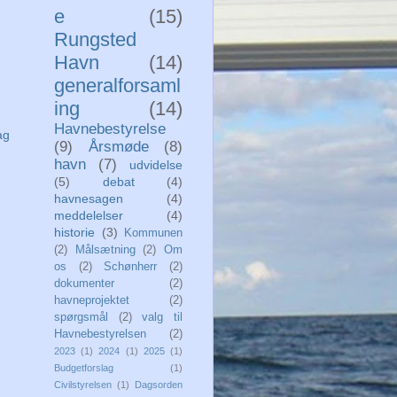
e
(15)
Rungsted
Havn
(14)
generalforsaml
ing
(14)
Havnebestyrelse
ag
(9)
Årsmøde
(8)
havn
(7)
udvidelse
(5)
debat
(4)
havnesagen
(4)
meddelelser
(4)
historie
(3)
Kommunen
(2)
Målsætning
(2)
Om
os
(2)
Schønherr
(2)
dokumenter
(2)
havneprojektet
(2)
spørgsmål
(2)
valg til
Havnebestyrelsen
(2)
2023
(1)
2024
(1)
2025
(1)
Budgetforslag
(1)
Civilstyrelsen
(1)
Dagsorden