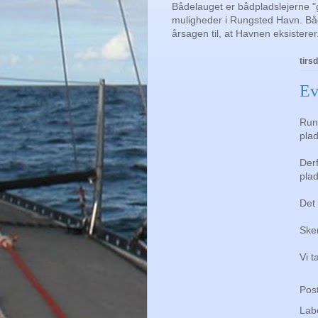
Bådelauget er bådpladslejerne "g
muligheder i Rungsted Havn. Både
årsagen til, at Havnen eksisterer
tirs
Ev
Run
pla
Derf
pla
Det 
Ske
Vi t
Pos
Lab