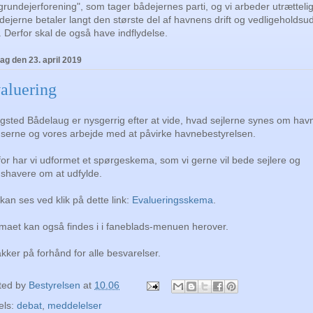
rundejerforening", som tager bådejernes parti, og vi arbeder utrættelig
jerne betaler langt den største del af havnens drift og vedligeholdsud
. Derfor skal de også have indflydelse.
dag den 23. april 2019
aluering
gsted Bådelaug er nysgerrig efter at vide, hvad sejlerne synes om hav
dserne og vores arbejde med at påvirke havnebestyrelsen.
or har vi udformet et spørgeskema, som vi gerne vil bede sejlere og
dshavere om at udfylde.
kan ses ved klik på dette link:
Evalueringsskema
.
maet kan også findes i i faneblads-menuen herover.
akker på forhånd for alle besvarelser.
ted by
Bestyrelsen
at
10.06
els:
debat
,
meddelelser