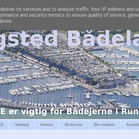
eliver its services and to analyze traffic. Your IP address and 
ormance and security metrics to ensure quality of service, gen
abuse.
ål
Vedtægt
Historie
Bestyrelse
Bliv medlem
Kontakt