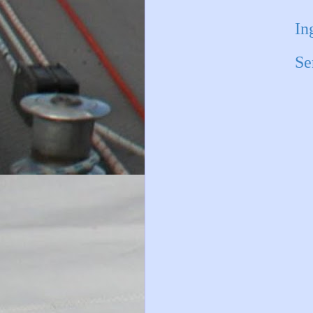
In
Se