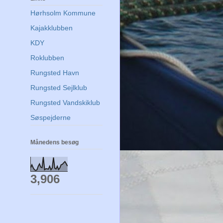
Hørhsolm Kommune
Kajakklubben
KDY
Roklubben
Rungsted Havn
Rungsted Sejlklub
Rungsted Vandskiklub
Søspejderne
Månedens besøg
3,906