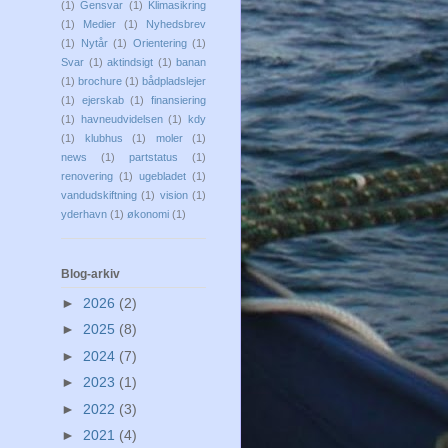
(1)
Gensvar
(1)
Klimasikring
(1)
Medier
(1)
Nyhedsbrev
(1)
Nytår
(1)
Orientering
(1)
Svar
(1)
aktindsigt
(1)
banan
(1)
brochure
(1)
bådpladslejer
(1)
ejerskab
(1)
finansiering
(1)
havneudvidelsen
(1)
kdy
(1)
klubhus
(1)
moler
(1)
news
(1)
partstatus
(1)
renovering
(1)
ugebladet
(1)
vandudskiftning
(1)
vision
(1)
yderhavn
(1)
økonomi
(1)
Blog-arkiv
►
2026
(2)
►
2025
(8)
►
2024
(7)
►
2023
(1)
►
2022
(3)
►
2021
(4)