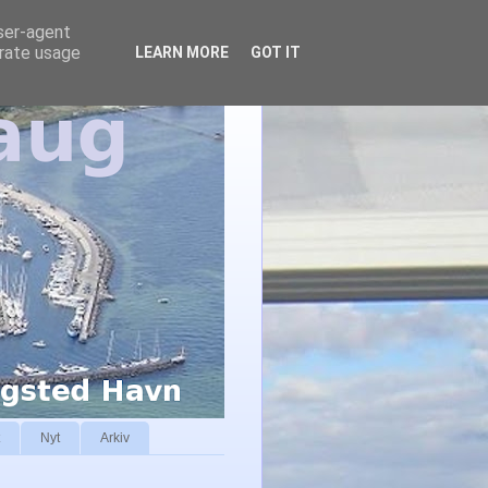
user-agent
erate usage
LEARN MORE
GOT IT
Nyt
Arkiv