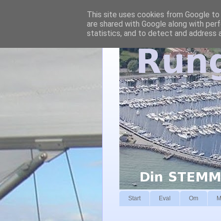
This site uses cookies from Google to d
are shared with Google along with perf
statistics, and to detect and address 
Start
Eval
Om
M