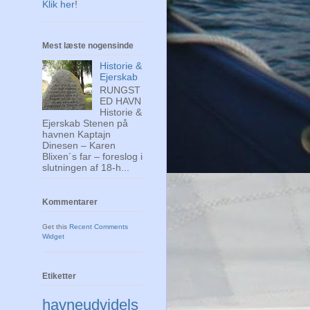
Klik her
!
Mest læste nogensinde
Historie &
Ejerskab
RUNGST
ED HAVN
Historie &
Ejerskab Stenen på
havnen Kaptajn
Dinesen – Karen
Blixen´s far – foreslog i
slutningen af 18-h...
Kommentarer
Get this
Recent Comments
Widget
Etiketter
havneudvidels